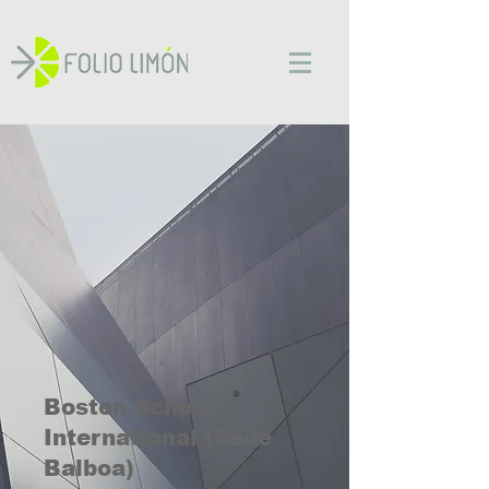
Boston School
International (Sede
Balboa)